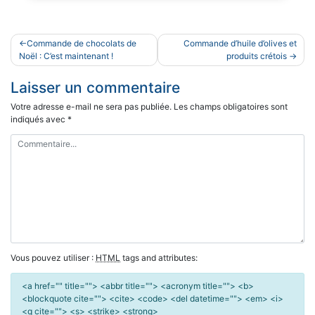
Navigation
Commande de chocolats de
Commande d’huile d’olives et
de
Noël : C’est maintenant !
produits crétois
l’article
Laisser un commentaire
Votre adresse e-mail ne sera pas publiée.
Les champs obligatoires sont
indiqués avec
*
Vous pouvez utiliser :
HTML
tags and attributes:
<a href="" title=""> <abbr title=""> <acronym title=""> <b>
<blockquote cite=""> <cite> <code> <del datetime=""> <em> <i>
<q cite=""> <s> <strike> <strong>